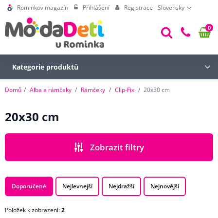
Rominkov magazín
Přihlášení
Registrace
Slovensky
0
Kategorie produktů
Domů
Alba a rámčeky
Rámčeky
Clip-Fix
20x30 cm
20x30 cm
Zobrazit filtry
CENA
Doporučené
Nejlevnejší
Nejdražší
Nejnovější
Položek k zobrazení:
2
ZNAČKA